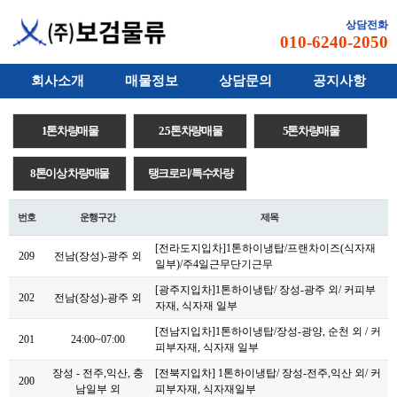
상담전화
010-6240-2050
회사소개
매물정보
상담문의
공지사항
1톤차량매물
2.5톤차량매물
5톤차량매물
8톤이상 차량매물
탱크로리/특수차량
번호
운행구간
제목
[전라도지입차]1톤하이냉탑/프랜차이즈(식자재
209
전남(장성)-광주 외
일부)/주4일근무
단기근무
[광주지입차]1톤하이냉탑/ 장성-광주 외/ 커피부
202
전남(장성)-광주 외
자재, 식자재 일부
[전남지입차]1톤하이냉탑/장성-광양, 순천 외 / 커
201
24:00~07:00
피부자재, 식자재 일부
장성 - 전주,익산, 충
[전북지입차] 1톤하이냉탑/ 장성-전주,익산 외/ 커
200
남일부 외
피부자재, 식자재일부